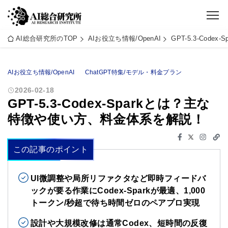
AI総合研究所のTOP
AIお役立ち情報/OpenAI
GPT-5.3-Co
AIお役立ち情報/OpenAI
ChatGPT特集/モデル・料金プラン
2026-02-18
GPT-5.3-Codex-Sparkとは？主な
特徴や使い方、料金体系を解説！
この記事のポイント
UI微調整や局所リファクタなど即時フィードバ
ックが要る作業にCodex-Sparkが最適、1,000
トークン/秒超で待ち時間ゼロのペアプロ実現
設計や大規模改修は通常Codex、短時間の反復