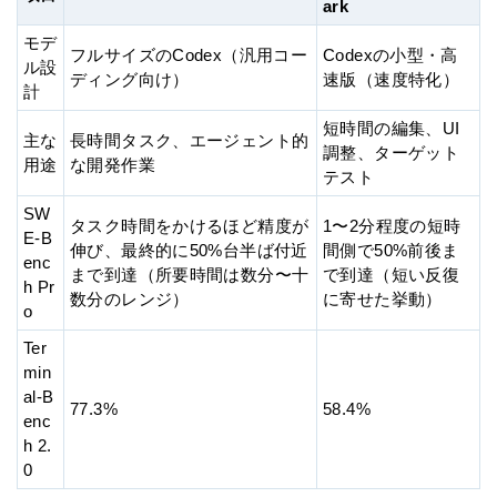
ark
モデ
フルサイズのCodex（汎用コー
Codexの小型・高
ル設
ディング向け）
速版（速度特化）
計
短時間の編集、UI
主な
長時間タスク、エージェント的
調整、ターゲット
用途
な開発作業
テスト
SW
タスク時間をかけるほど精度が
1〜2分程度の短時
E-B
伸び、最終的に50%台半ば付近
間側で50%前後ま
enc
まで到達（所要時間は数分〜十
で到達（短い反復
h Pr
数分のレンジ）
に寄せた挙動）
o
Ter
min
al-B
77.3%
58.4%
enc
h 2.
0