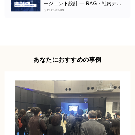
ージェント設計 ― RAG・社内デー
タ連携・業務自動化ウェビナーを開
2026-03-03
催します
あなたにおすすめの事例