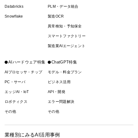
Databricks
PLM・データ統合
Snowflake
製造OCR
異常検知・予知保全
スマートファクトリー
製造業AIエージェント
AIハードウェア特集
ChatGPT特集
AIプロセッサ・チップ
モデル・料金プラン
PC・サーバ
ビジネス活用
エッジAI・IoT
API・開発
ロボティクス
エラー問題解決
その他
その他
業種別にみるAI活用事例