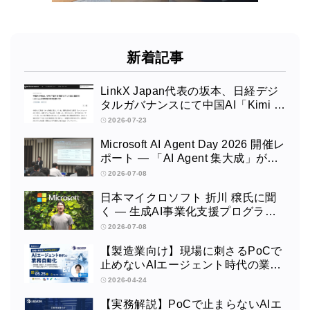
新着記事
LinkX Japan代表の坂本、日経デジ
タルガバナンスにて中国AI「Kimi K
3」を解説
2026-07-23
Microsoft AI Agent Day 2026 開催レ
ポート — 「AI Agent 集大成」が示
したエンタープライズAIエージェン
2026-07-08
トの現在地
日本マイクロソフト 折川 穣氏に聞
く — 生成AI事業化支援プログラム3
年目の現在地とPoCから本番実装へ
2026-07-08
【製造業向け】現場に刺さるPoCで
止めないAIエージェント時代の業務
自動化ウェビナーを開催します
2026-04-24
【実務解説】PoCで止まらないAIエ