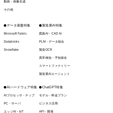
動画・画像生成
その他
データ基盤特集
製造業AI特集
Microsoft Fabric
図面AI・CAD AI
Databricks
PLM・データ統合
Snowflake
製造OCR
異常検知・予知保全
スマートファクトリー
製造業AIエージェント
AIハードウェア特集
ChatGPT特集
AIプロセッサ・チップ
モデル・料金プラン
PC・サーバ
ビジネス活用
エッジAI・IoT
API・開発