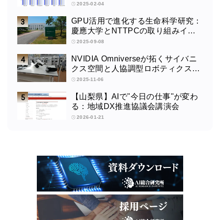
2025-02-04
GPU活用で進化する生命科学研究：
慶應大学とNTTPCの取り組みイン
タビュー
2025-09-08
NVIDIA Omniverseが拓くサイバニ
クス空間と人協調型ロボティクスの
未来：筑波大学サイバニクス研究セ
2025-11-06
ンターの取り組みインタビュー
【山梨県】AIで"今日の仕事"が変わ
る：地域DX推進協議会講演会
2026-01-21