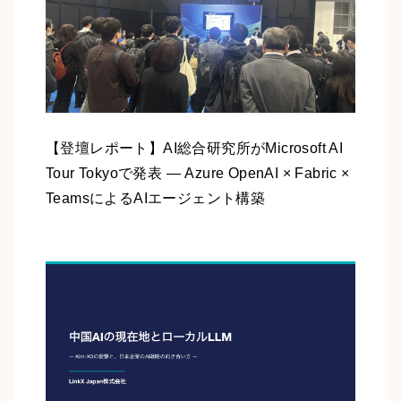
【登壇レポート】AI総合研究所がMicrosoft AI
Tour Tokyoで発表 ― Azure OpenAI × Fabric ×
TeamsによるAIエージェント構築