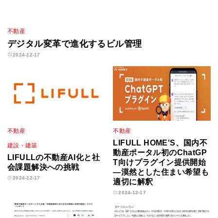
不動産
デジタル変革で進化するビル管理
2024-12-17
不動産
不動産
LIFULL HOME'S、国内不
建設・建築
動産ポータル初のChatGP
LIFULLの不動産AI化と社
T向けプラグイン提供開始
会課題解決への挑戦
—漠然とした住まい希望も
2024-12-17
適切に解釈
2024-12-17