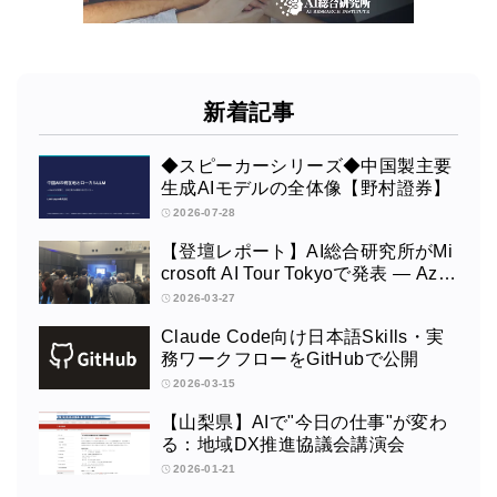
新着記事
◆スピーカーシリーズ◆中国製主要
生成AIモデルの全体像【野村證券】
2026-07-28
【登壇レポート】AI総合研究所がMi
crosoft AI Tour Tokyoで発表 ― Azur
e OpenAI × Fabric × TeamsによるAI
2026-03-27
エージェント構築
Claude Code向け日本語Skills・実
務ワークフローをGitHubで公開
2026-03-15
【山梨県】AIで"今日の仕事"が変わ
る：地域DX推進協議会講演会
2026-01-21