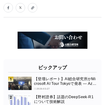
ピックアップ
【登壇レポート】AI総合研究所がMi
crosoft AI Tour Tokyoで発表 ― Azur
e OpenAI × Fabric × TeamsによるAI
2026-03-27
エージェント構築
【野村證券】話題のDeepSeek-R1
について技術解説