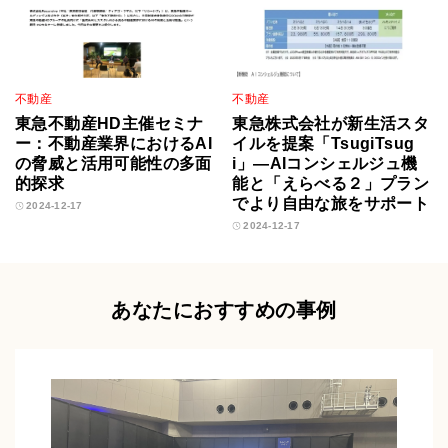
不動産
不動産
東急不動産HD主催セミナ
東急株式会社が新生活スタ
ー：不動産業界におけるAI
イルを提案「TsugiTsug
の脅威と活用可能性の多面
i」—AIコンシェルジュ機
的探求
能と「えらべる２」プラン
でより自由な旅をサポート
2024-12-17
2024-12-17
あなたにおすすめの事例