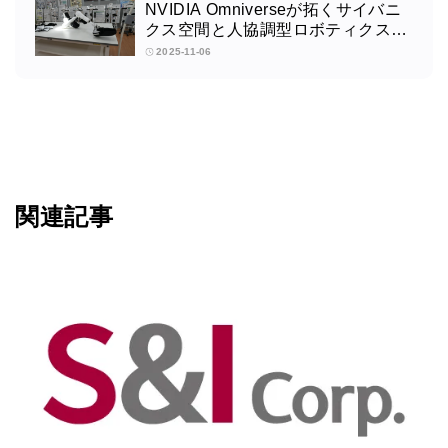
NVIDIA Omniverseが拓くサイバニ
クス空間と人協調型ロボティクスの
未来：筑波大学サイバニクス研究セ
2025-11-06
ンターの取り組みインタビュー
関連記事