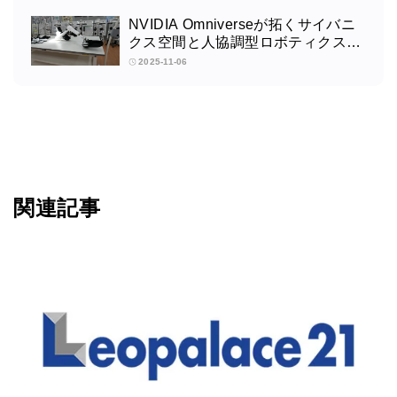
NVIDIA Omniverseが拓くサイバニ
クス空間と人協調型ロボティクスの
未来：筑波大学サイバニクス研究セ
2025-11-06
ンターの取り組みインタビュー
関連記事