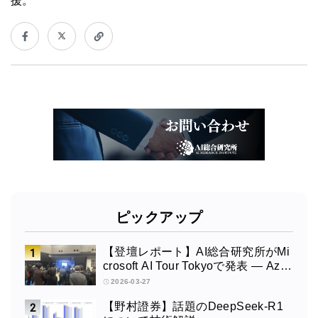
援。
ピックアップ
【登壇レポート】AI総合研究所がMi
crosoft AI Tour Tokyoで発表 ― Azur
e OpenAI × Fabric × TeamsによるAI
2026-03-27
エージェント構築
【野村證券】話題のDeepSeek-R1