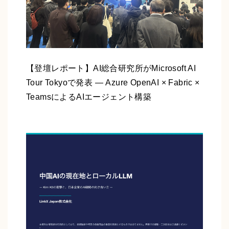
【登壇レポート】AI総合研究所がMicrosoft AI
Tour Tokyoで発表 ― Azure OpenAI × Fabric ×
TeamsによるAIエージェント構築