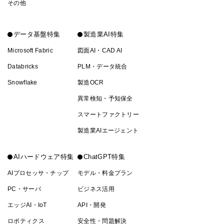
その他
データ基盤特集
製造業AI特集
Microsoft Fabric
図面AI・CAD AI
Databricks
PLM・データ統合
Snowflake
製造OCR
異常検知・予知保全
スマートファクトリー
製造業AIエージェント
AIハードウェア特集
ChatGPT特集
AIプロセッサ・チップ
モデル・料金プラン
PC・サーバ
ビジネス活用
エッジAI・IoT
API・開発
ロボティクス
安全性・問題解決