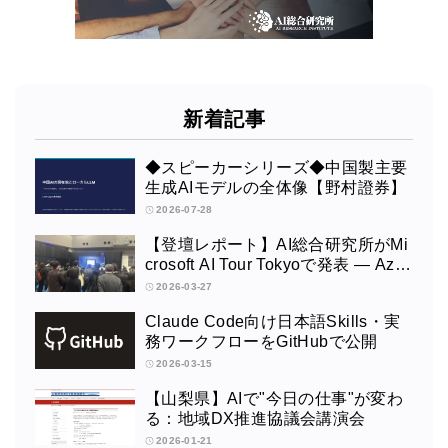
新着記事
◆スピーカーシリーズ◆中国製主要
生成AIモデルの全体像【野村證券】
2026-07-28
【登壇レポート】AI総合研究所がMi
crosoft AI Tour Tokyoで発表 ― Azur
e OpenAI × Fabric × TeamsによるAI
2026-03-27
エージェント構築
Claude Code向け日本語Skills・実
務ワークフローをGitHubで公開
2026-03-15
【山梨県】AIで"今日の仕事"が変わ
る：地域DX推進協議会講演会
2026-01-21