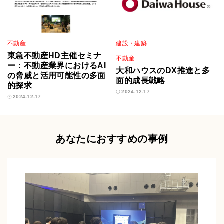
不動産
建設・建築
東急不動産HD主催セミナ
不動産
ー：不動産業界におけるAI
大和ハウスのDX推進と多
の脅威と活用可能性の多面
面的成長戦略
的探求
2024-12-17
2024-12-17
あなたにおすすめの事例