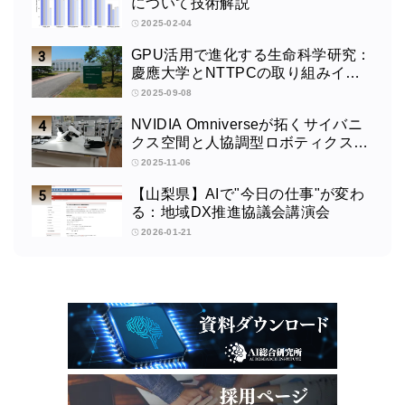
について技術解説
2025-02-04
GPU活用で進化する生命科学研究：
慶應大学とNTTPCの取り組みイン
タビュー
2025-09-08
NVIDIA Omniverseが拓くサイバニ
クス空間と人協調型ロボティクスの
未来：筑波大学サイバニクス研究セ
2025-11-06
ンターの取り組みインタビュー
【山梨県】AIで"今日の仕事"が変わ
る：地域DX推進協議会講演会
2026-01-21