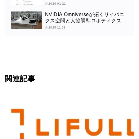
2026-01-21
NVIDIA Omniverseが拓くサイバニ
クス空間と人協調型ロボティクスの
未来：筑波大学サイバニクス研究セ
2025-11-06
ンターの取り組みインタビュー
関連記事