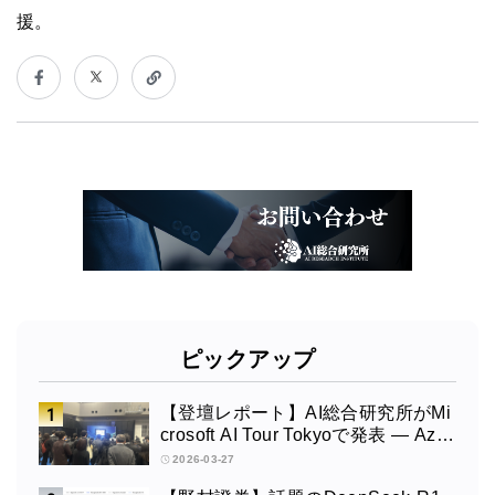
援。
ピックアップ
【登壇レポート】AI総合研究所がMi
crosoft AI Tour Tokyoで発表 ― Azur
e OpenAI × Fabric × TeamsによるAI
2026-03-27
エージェント構築