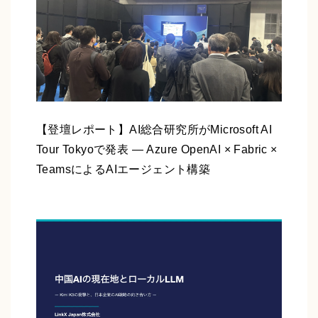
【登壇レポート】AI総合研究所がMicrosoft AI
Tour Tokyoで発表 ― Azure OpenAI × Fabric ×
TeamsによるAIエージェント構築