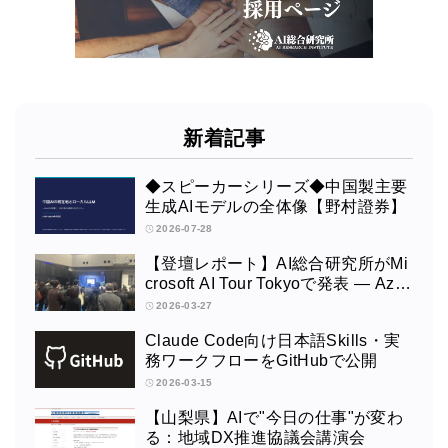
新着記事
◆スピーカーシリーズ◆中国製主要
生成AIモデルの全体像【野村證券】
2026-07-28
【登壇レポート】AI総合研究所がMi
crosoft AI Tour Tokyoで発表 ― Azur
e OpenAI × Fabric × TeamsによるAI
2026-03-27
エージェント構築
Claude Code向け日本語Skills・実
務ワークフローをGitHubで公開
2026-03-15
【山梨県】AIで"今日の仕事"が変わ
る：地域DX推進協議会講演会