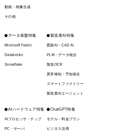
動画・画像生成
その他
データ基盤特集
製造業AI特集
Microsoft Fabric
図面AI・CAD AI
Databricks
PLM・データ統合
Snowflake
製造OCR
異常検知・予知保全
スマートファクトリー
製造業AIエージェント
AIハードウェア特集
ChatGPT特集
AIプロセッサ・チップ
モデル・料金プラン
PC・サーバ
ビジネス活用