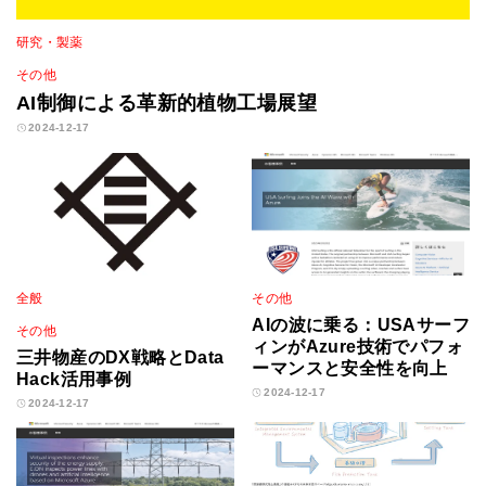
研究・製薬
その他
AI制御による革新的植物工場展望
2024-12-17
全般
その他
AIの波に乗る：USAサーフ
その他
ィンがAzure技術でパフォ
三井物産のDX戦略とData
ーマンスと安全性を向上
Hack活用事例
2024-12-17
2024-12-17