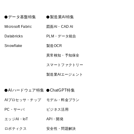
データ基盤特集
製造業AI特集
Microsoft Fabric
図面AI・CAD AI
Databricks
PLM・データ統合
Snowflake
製造OCR
異常検知・予知保全
スマートファクトリー
製造業AIエージェント
AIハードウェア特集
ChatGPT特集
AIプロセッサ・チップ
モデル・料金プラン
PC・サーバ
ビジネス活用
エッジAI・IoT
API・開発
ロボティクス
安全性・問題解決