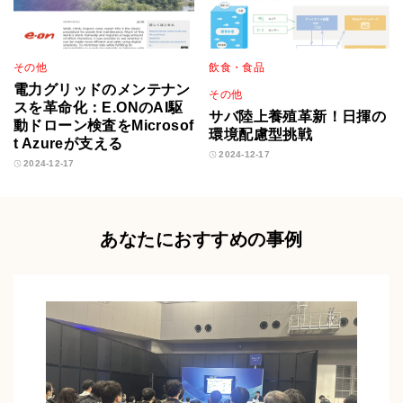
その他
飲食・食品
電力グリッドのメンテナン
その他
スを革命化：E.ONのAI駆
サバ陸上養殖革新！日揮の
動ドローン検査をMicrosof
環境配慮型挑戦
t Azureが支える
2024-12-17
2024-12-17
あなたにおすすめの事例