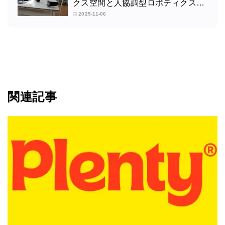
クス空間と人協調型ロボティクスの
未来：筑波大学サイバニクス研究セ
2025-11-06
ンターの取り組みインタビュー
関連記事