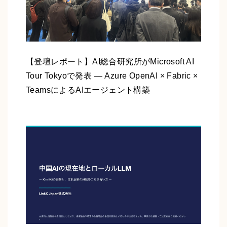
【登壇レポート】AI総合研究所がMicrosoft AI
Tour Tokyoで発表 ― Azure OpenAI × Fabric ×
TeamsによるAIエージェント構築