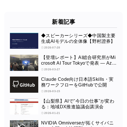
新着記事
◆スピーカーシリーズ◆中国製主要
生成AIモデルの全体像【野村證券】
2026-07-28
【登壇レポート】AI総合研究所がMi
crosoft AI Tour Tokyoで発表 ― Azur
e OpenAI × Fabric × TeamsによるAI
2026-03-27
エージェント構築
Claude Code向け日本語Skills・実
務ワークフローをGitHubで公開
2026-03-15
【山梨県】AIで"今日の仕事"が変わ
る：地域DX推進協議会講演会
2026-01-21
NVIDIA Omniverseが拓くサイバニ