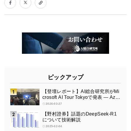
ピックアップ
【登壇レポート】AI総合研究所がMi
crosoft AI Tour Tokyoで発表 ― Azur
e OpenAI × Fabric × TeamsによるAI
2026-03-27
エージェント構築
【野村證券】話題のDeepSeek-R1
について技術解説
2025-02-04