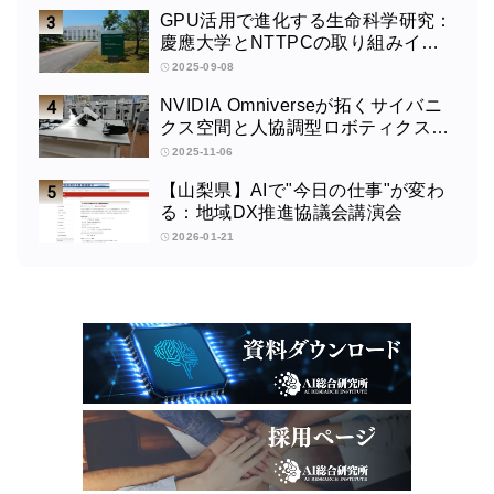
GPU活用で進化する生命科学研究：
慶應大学とNTTPCの取り組みイン
タビュー
2025-09-08
NVIDIA Omniverseが拓くサイバニ
クス空間と人協調型ロボティクスの
未来：筑波大学サイバニクス研究セ
2025-11-06
ンターの取り組みインタビュー
【山梨県】AIで"今日の仕事"が変わ
る：地域DX推進協議会講演会
2026-01-21