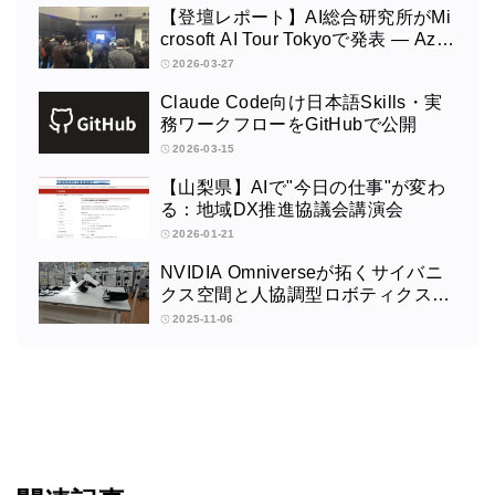
【登壇レポート】AI総合研究所がMi
crosoft AI Tour Tokyoで発表 ― Azur
e OpenAI × Fabric × TeamsによるAI
2026-03-27
エージェント構築
Claude Code向け日本語Skills・実
務ワークフローをGitHubで公開
2026-03-15
【山梨県】AIで"今日の仕事"が変わ
る：地域DX推進協議会講演会
2026-01-21
NVIDIA Omniverseが拓くサイバニ
クス空間と人協調型ロボティクスの
未来：筑波大学サイバニクス研究セ
2025-11-06
ンターの取り組みインタビュー