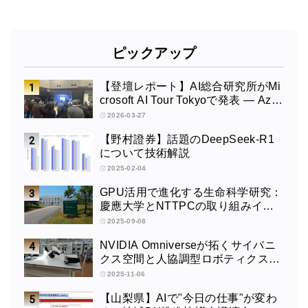
ピックアップ
【登壇レポート】AI総合研究所がMi
crosoft AI Tour Tokyoで発表 ― Azur
e OpenAI × Fabric × TeamsによるAI
2026-03-27
エージェント構築
【野村證券】話題のDeepSeek-R1
について技術解説
2025-02-04
GPU活用で進化する生命科学研究：
慶應大学とNTTPCの取り組みイン
タビュー
2025-09-08
NVIDIA Omniverseが拓くサイバニ
クス空間と人協調型ロボティクスの
未来：筑波大学サイバニクス研究セ
2025-11-06
ンターの取り組みインタビュー
【山梨県】AIで"今日の仕事"が変わ