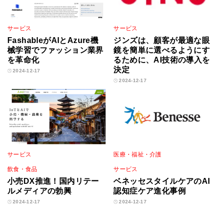
サービス
サービス
FashableがAIとAzure機
ジンズは、顧客が最適な眼
械学習でファッション業界
鏡を簡単に選べるようにす
を革命化
るために、AI技術の導入を
決定
2024-12-17
2024-12-17
サービス
医療・福祉・介護
飲食・食品
サービス
小売DX推進！国内リテー
ベネッセスタイルケアのAI
ルメディアの勃興
認知症ケア進化事例
2024-12-17
2024-12-17