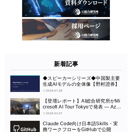
新着記事
◆スピーカーシリーズ◆中国製主要
生成AIモデルの全体像【野村證券】
2026-07-28
【登壇レポート】AI総合研究所がMi
crosoft AI Tour Tokyoで発表 ― Azur
e OpenAI × Fabric × TeamsによるAI
2026-03-27
エージェント構築
Claude Code向け日本語Skills・実
務ワークフローをGitHubで公開