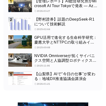
【登壇レポート】AI総合研究所がMi
crosoft AI Tour Tokyoで発表 ― Azur
e OpenAI × Fabric × TeamsによるAI
2026-03-27
エージェント構築
【野村證券】話題のDeepSeek-R1
について技術解説
2025-02-04
GPU活用で進化する生命科学研究：
慶應大学とNTTPCの取り組みイン
タビュー
2025-09-08
NVIDIA Omniverseが拓くサイバニ
クス空間と人協調型ロボティクスの
未来：筑波大学サイバニクス研究セ
2025-11-06
ンターの取り組みインタビュー
【山梨県】AIで"今日の仕事"が変わ
る：地域DX推進協議会講演会
2026-01-21