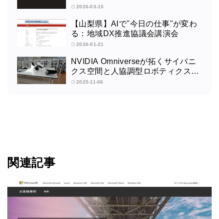
2026-03-15
【山梨県】AIで"今日の仕事"が変わ
る：地域DX推進協議会講演会
2026-01-21
NVIDIA Omniverseが拓くサイバニ
クス空間と人協調型ロボティクスの
未来：筑波大学サイバニクス研究セ
2025-11-06
ンターの取り組みインタビュー
関連記事