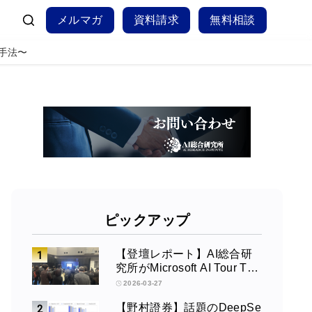
メルマガ
資料請求
無料相談
践手法〜
ピックアップ
【登壇レポート】AI総合研
究所がMicrosoft AI Tour Tok
yoで発表 ― Azure OpenAI
2026-03-27
× Fabric × TeamsによるAIエ
【野村證券】話題のDeepSe
ージェント構築