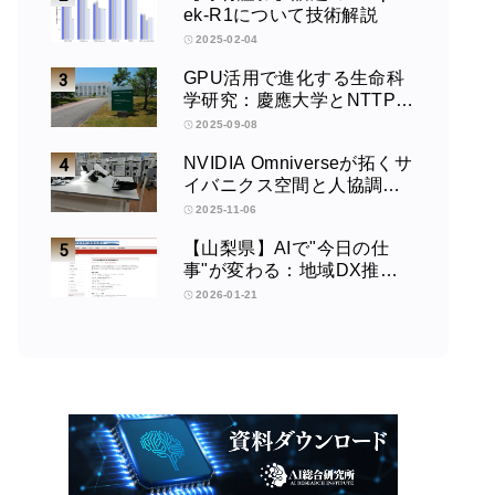
ek-R1について技術解説
2025-02-04
GPU活用で進化する生命科
学研究：慶應大学とNTTPC
の取り組みインタビュー
2025-09-08
NVIDIA Omniverseが拓くサ
イバニクス空間と人協調型
ロボティクスの未来：筑波
2025-11-06
大学サイバニクス研究セン
【山梨県】AIで"今日の仕
ターの取り組みインタビュ
事"が変わる：地域DX推進
ー
協議会講演会
2026-01-21