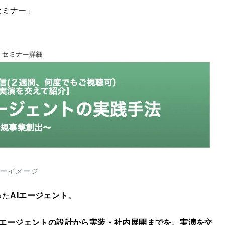
セミナー」
ーイメージ
った
AIエージェント
。
し、AIエージェントの設計から実装・社内展開までを、実演を交