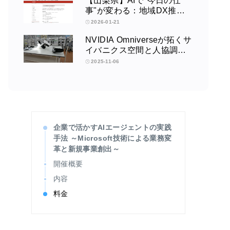
【山梨県】AIで"今日の仕
事"が変わる：地域DX推進
協議会講演会
2026-01-21
NVIDIA Omniverseが拓くサ
イバニクス空間と人協調型
ロボティクスの未来：筑波
2025-11-06
大学サイバニクス研究セン
ターの取り組みインタビュ
ー
企業で活かすAIエージェントの実践
手法 ～Microsoft技術による業務変
革と新規事業創出～
開催概要
内容
料金