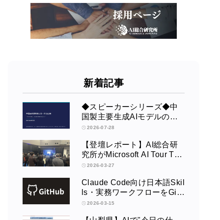
新着記事
◆スピーカーシリーズ◆中
国製主要生成AIモデルの全
体像【野村證券】
2026-07-28
【登壇レポート】AI総合研
究所がMicrosoft AI Tour Tok
yoで発表 ― Azure OpenAI
2026-03-27
× Fabric × TeamsによるAIエ
Claude Code向け日本語Skil
ージェント構築
ls・実務ワークフローをGit
Hubで公開
2026-03-15