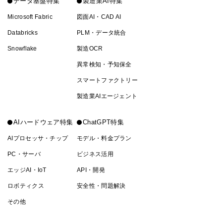
データ基盤特集
製造業AI特集
Microsoft Fabric
図面AI・CAD AI
Databricks
PLM・データ統合
Snowflake
製造OCR
異常検知・予知保全
スマートファクトリー
製造業AIエージェント
AIハードウェア特集
ChatGPT特集
AIプロセッサ・チップ
モデル・料金プラン
PC・サーバ
ビジネス活用
エッジAI・IoT
API・開発
ロボティクス
安全性・問題解決
その他