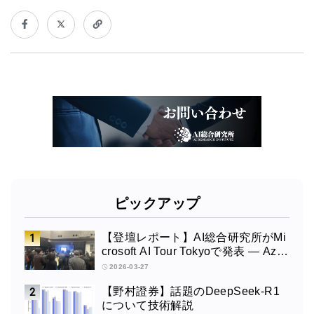
ピックアップ
【登壇レポート】AI総合研究所がMi
crosoft AI Tour Tokyoで発表 ― Azur
e OpenAI × Fabric × TeamsによるAI
2026-03-27
エージェント構築
【野村證券】話題のDeepSeek-R1
について技術解説