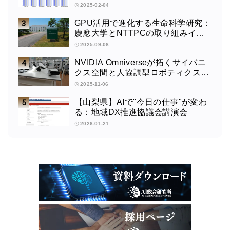
2025-02-04
GPU活用で進化する生命科学研究：
慶應大学とNTTPCの取り組みイン
タビュー
2025-09-08
NVIDIA Omniverseが拓くサイバニ
クス空間と人協調型ロボティクスの
未来：筑波大学サイバニクス研究セ
2025-11-06
ンターの取り組みインタビュー
【山梨県】AIで"今日の仕事"が変わ
る：地域DX推進協議会講演会
2026-01-21