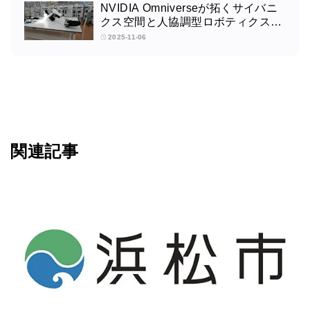
NVIDIA Omniverseが拓くサイバニ
クス空間と人協調型ロボティクスの
未来：筑波大学サイバニクス研究セ
2025-11-06
ンターの取り組みインタビュー
関連記事