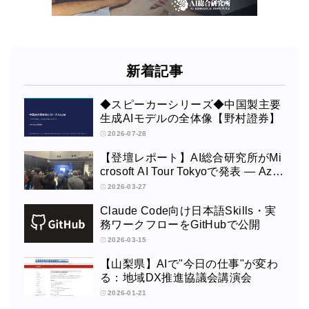
新着記事
◆スピーカーシリーズ◆中国製主要
生成AIモデルの全体像【野村證券】
2026-07-28
【登壇レポート】AI総合研究所がMi
crosoft AI Tour Tokyoで発表 ― Azur
e OpenAI × Fabric × TeamsによるAI
2026-03-27
エージェント構築
Claude Code向け日本語Skills・実
務ワークフローをGitHubで公開
2026-03-15
【山梨県】AIで"今日の仕事"が変わ
る：地域DX推進協議会講演会
2026-01-21