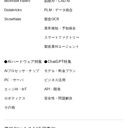
Microsoft Fabric
図面AI・CAD AI
Databricks
PLM・データ統合
Snowflake
製造OCR
異常検知・予知保全
スマートファクトリー
製造業AIエージェント
AIハードウェア特集
ChatGPT特集
AIプロセッサ・チップ
モデル・料金プラン
PC・サーバ
ビジネス活用
エッジAI・IoT
API・開発
ロボティクス
安全性・問題解決
その他