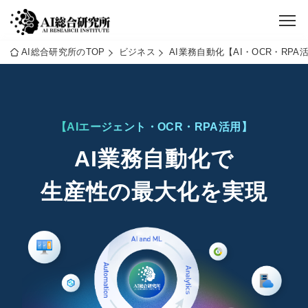
AI総合研究所のTOP
ビジネス
AI業務自動化【AI・OCR・RP
【AIエージェント・OCR・RPA活用】
AI業務自動化で
生産性の最大化を実現