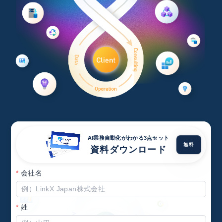
AI業務自動化がわかる3点セット
無料
資料ダウンロード
*
会社名
*
姓