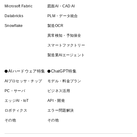
Microsoft Fabric
図面AI・CAD AI
Databricks
PLM・データ統合
Snowflake
製造OCR
異常検知・予知保全
スマートファクトリー
製造業AIエージェント
AIハードウェア特集
ChatGPT特集
AIプロセッサ・チップ
モデル・料金プラン
PC・サーバ
ビジネス活用
エッジAI・IoT
API・開発
ロボティクス
エラー問題解決
その他
その他