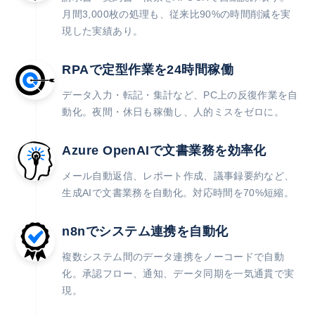
月間3,000枚の処理も、従来比90%の時間削減を実
現した実績あり。
RPAで定型作業を24時間稼働
データ入力・転記・集計など、PC上の反復作業を自
動化。夜間・休日も稼働し、人的ミスをゼロに。
Azure OpenAIで文書業務を効率化
メール自動返信、レポート作成、議事録要約など、
生成AIで文書業務を自動化。対応時間を70%短縮。
n8nでシステム連携を自動化
複数システム間のデータ連携をノーコードで自動
化。承認フロー、通知、データ同期を一気通貫で実
現。