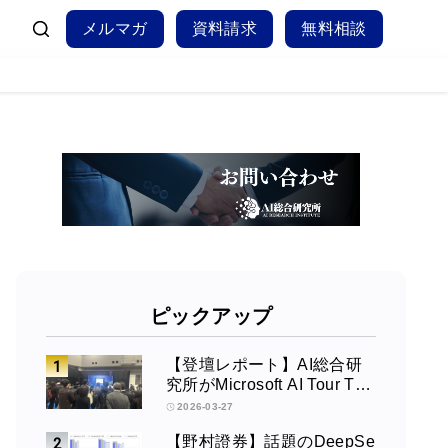
メルマガ
資料請求
無料相談
ピックアップ
【登壇レポート】AI総合研
究所がMicrosoft AI Tour Tok
yoで発表 ― Azure OpenAI
2026-03-27
× Fabric × TeamsによるAIエ
【野村證券】話題のDeepSe
ージェント構築