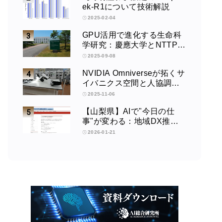
ek-R1について技術解説
2025-02-04
GPU活用で進化する生命科
学研究：慶應大学とNTTPC
の取り組みインタビュー
2025-09-08
NVIDIA Omniverseが拓くサ
イバニクス空間と人協調型
ロボティクスの未来：筑波
2025-11-06
大学サイバニクス研究セン
【山梨県】AIで"今日の仕
ターの取り組みインタビュ
事"が変わる：地域DX推進
ー
協議会講演会
2026-01-21