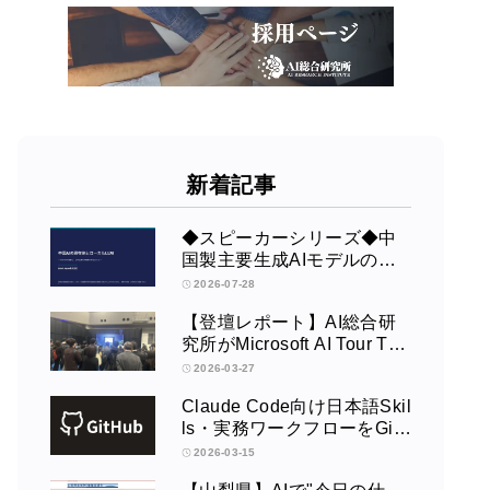
新着記事
◆スピーカーシリーズ◆中
国製主要生成AIモデルの全
体像【野村證券】
2026-07-28
【登壇レポート】AI総合研
究所がMicrosoft AI Tour Tok
yoで発表 ― Azure OpenAI
2026-03-27
× Fabric × TeamsによるAIエ
Claude Code向け日本語Skil
ージェント構築
ls・実務ワークフローをGit
Hubで公開
2026-03-15