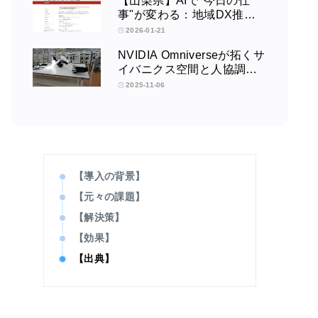
【山梨県】AIで"今日の仕
事"が変わる：地域DX推進
協議会講演会
2026-01-21
NVIDIA Omniverseが拓くサ
イバニクス空間と人協調型
ロボティクスの未来：筑波
2025-11-06
大学サイバニクス研究セン
ターの取り組みインタビュ
ー
【導入の背景】
【元々の課題】
【解決策】
【効果】
【出典】