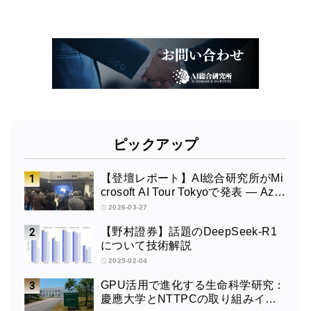
ピックアップ
【登壇レポート】AI総合研究所がMi
crosoft AI Tour Tokyoで発表 ― Azur
e OpenAI × Fabric × TeamsによるAI
2026-03-27
エージェント構築
【野村證券】話題のDeepSeek-R1
について技術解説
2025-02-04
GPU活用で進化する生命科学研究：
慶應大学とNTTPCの取り組みイン