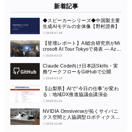
新着記事
◆スピーカーシリーズ◆中国製主要
生成AIモデルの全体像【野村證券】
2026-07-28
【登壇レポート】AI総合研究所がMi
crosoft AI Tour Tokyoで発表 ― Azur
e OpenAI × Fabric × TeamsによるAI
2026-03-27
エージェント構築
Claude Code向け日本語Skills・実
務ワークフローをGitHubで公開
2026-03-15
【山梨県】AIで"今日の仕事"が変わ
る：地域DX推進協議会講演会
2026-01-21
NVIDIA Omniverseが拓くサイバニ
クス空間と人協調型ロボティクスの
未来：筑波大学サイバニクス研究セ
2025-11-06
ンターの取り組みインタビュー