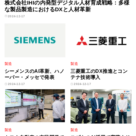
株式会社IHIの内発型デジタル人材育成戦略：多様
な製品製造におけるDXと人材革新
2024-12-17
製造
製造
シーメンスのAI革新、ハノ
三菱重工のDX推進とコン
ーバー・メッセで発表
テナ技術導入
2024-12-17
2024-12-17
製造
製造