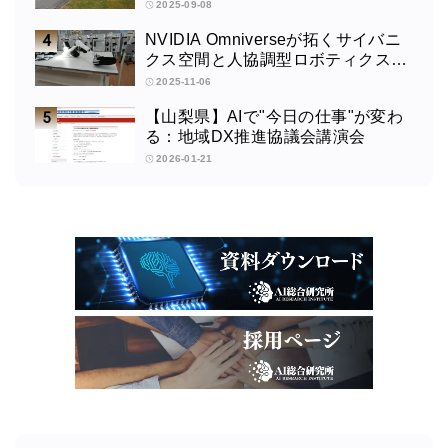
タビュー
2025-09-08
NVIDIA Omniverseが拓くサイバニ
クス空間と人協調型ロボティクスの
未来：筑波大学サイバニクス研究セ
2025-11-06
ンターの取り組みインタビュー
【山梨県】AIで"今日の仕事"が変わ
る：地域DX推進協議会講演会
2026-01-21