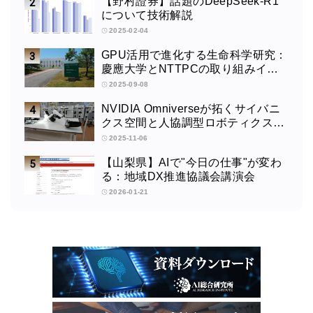
【野村證券】話題のDeepSeek-R1
について技術解説
2025-02-04
GPU活用で進化する生命科学研究：
慶應大学とNTTPCの取り組みイン
タビュー
2025-09-08
NVIDIA Omniverseが拓くサイバニ
クス空間と人協調型ロボティクスの
未来：筑波大学サイバニクス研究セ
2025-11-06
ンターの取り組みインタビュー
【山梨県】AIで"今日の仕事"が変わ
る：地域DX推進協議会講演会
2026-01-21