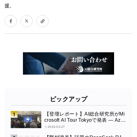
援。
ピックアップ
【登壇レポート】AI総合研究所がMi
crosoft AI Tour Tokyoで発表 ― Azur
e OpenAI × Fabric × TeamsによるAI
2026-03-27
エージェント構築