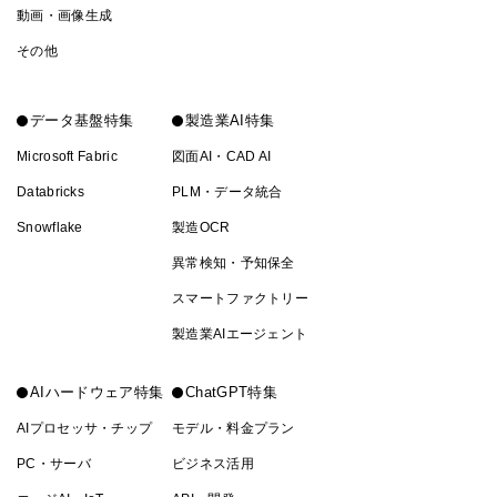
動画・画像生成
その他
データ基盤特集
製造業AI特集
Microsoft Fabric
図面AI・CAD AI
Databricks
PLM・データ統合
Snowflake
製造OCR
異常検知・予知保全
スマートファクトリー
製造業AIエージェント
AIハードウェア特集
ChatGPT特集
AIプロセッサ・チップ
モデル・料金プラン
PC・サーバ
ビジネス活用