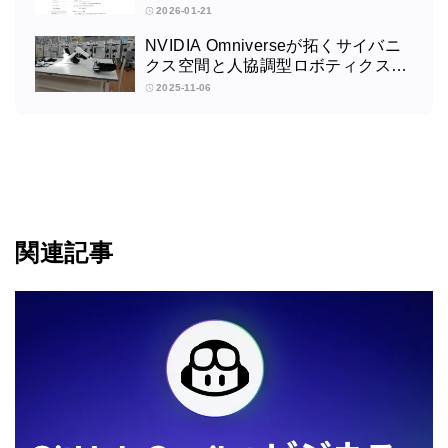
2026-01-21
NVIDIA Omniverseが拓くサイバニ
クス空間と人協調型ロボティクスの
未来：筑波大学サイバニクス研究セ
2025-11-06
ンターの取り組みインタビュー
関連記事