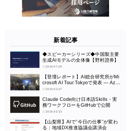
新着記事
◆スピーカーシリーズ◆中国製主要
生成AIモデルの全体像【野村證券】
2026-07-28
【登壇レポート】AI総合研究所がMi
crosoft AI Tour Tokyoで発表 ― Azur
e OpenAI × Fabric × TeamsによるAI
2026-03-27
エージェント構築
Claude Code向け日本語Skills・実
務ワークフローをGitHubで公開
2026-03-15
【山梨県】AIで"今日の仕事"が変わ
る：地域DX推進協議会講演会