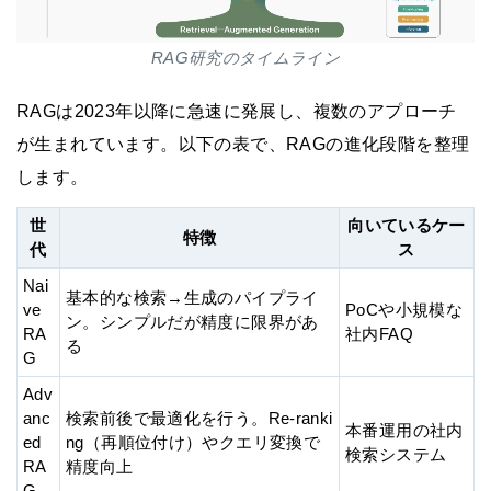
RAG研究のタイムライン
RAGは2023年以降に急速に発展し、複数のアプローチ
が生まれています。以下の表で、RAGの進化段階を整理
します。
世
向いているケー
特徴
代
ス
Nai
基本的な検索→生成のパイプライ
ve
PoCや小規模な
ン。シンプルだが精度に限界があ
RA
社内FAQ
る
G
Adv
anc
検索前後で最適化を行う。Re-ranki
本番運用の社内
ed
ng（再順位付け）やクエリ変換で
検索システム
RA
精度向上
G