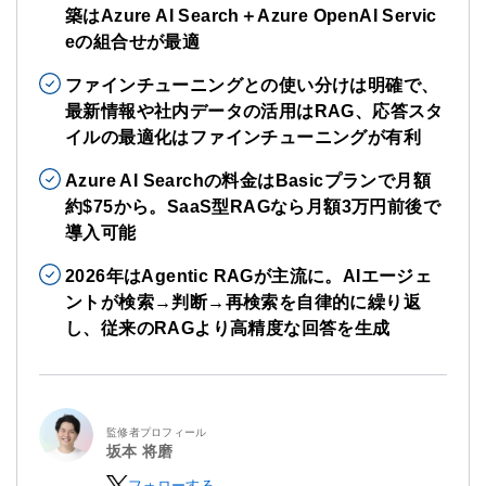
築はAzure AI Search＋Azure OpenAI Servic
eの組合せが最適
ファインチューニングとの使い分けは明確で、
最新情報や社内データの活用はRAG、応答スタ
イルの最適化はファインチューニングが有利
Azure AI Searchの料金はBasicプランで月額
約$75から。SaaS型RAGなら月額3万円前後で
導入可能
2026年はAgentic RAGが主流に。AIエージェ
ントが検索→判断→再検索を自律的に繰り返
し、従来のRAGより高精度な回答を生成
監修者プロフィール
坂本 将磨
フォローする