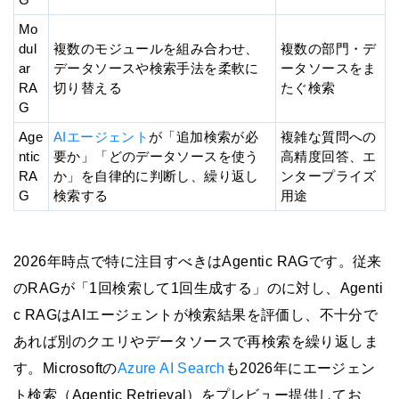
Mo
dul
複数のモジュールを組み合わせ、
複数の部門・デ
ar
データソースや検索手法を柔軟に
ータソースをま
RA
切り替える
たぐ検索
G
Age
AIエージェント
が「追加検索が必
複雑な質問への
ntic
要か」「どのデータソースを使う
高精度回答、エ
RA
か」を自律的に判断し、繰り返し
ンタープライズ
G
検索する
用途
2026年時点で特に注目すべきはAgentic RAGです。従来
のRAGが「1回検索して1回生成する」のに対し、Agenti
c RAGはAIエージェントが検索結果を評価し、不十分で
あれば別のクエリやデータソースで再検索を繰り返しま
す。Microsoftの
Azure AI Search
も2026年にエージェン
ト検索（Agentic Retrieval）をプレビュー提供してお