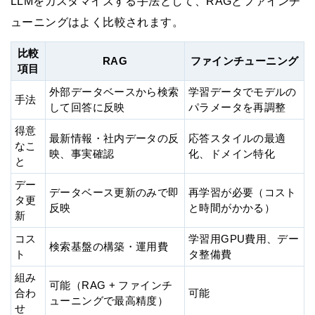
LLMをカスタマイズする手法として、RAGとファインチ
ューニングはよく比較されます。
比較
RAG
ファインチューニング
項目
外部データベースから検索
学習データでモデルの
手法
して回答に反映
パラメータを再調整
得意
最新情報・社内データの反
応答スタイルの最適
なこ
映、事実確認
化、ドメイン特化
と
デー
データベース更新のみで即
再学習が必要（コスト
タ更
反映
と時間がかかる）
新
コス
学習用GPU費用、デー
検索基盤の構築・運用費
ト
タ整備費
組み
可能（RAG + ファインチ
合わ
可能
ューニングで最高精度）
せ