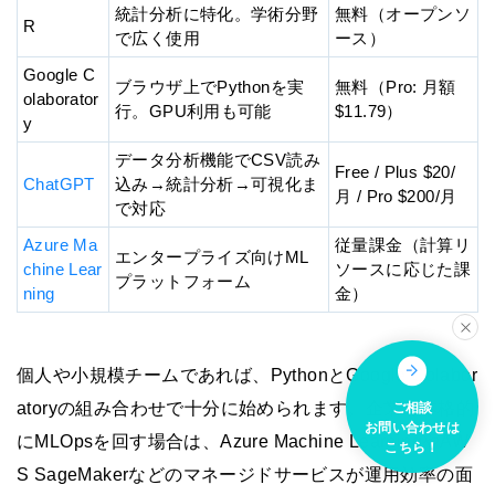
統計分析に特化。学術分野
無料（オープンソ
R
で広く使用
ース）
Google C
ブラウザ上でPythonを実
無料（Pro: 月額
olaborator
行。GPU利用も可能
$11.79）
y
データ分析機能でCSV読み
Free / Plus $20/
ChatGPT
込み→統計分析→可視化ま
月 / Pro $200/月
で対応
Azure Ma
従量課金（計算リ
エンタープライズ向けML
chine Lear
ソースに応じた課
プラットフォーム
ning
金）
個人や小規模チームであれば、PythonとGoogle Colabor
atoryの組み合わせで十分に始められます。企業で本格的
ご相談
お問い合わせは
にMLOpsを回す場合は、Azure Machine LearningやAW
こちら！
S SageMakerなどのマネージドサービスが運用効率の面