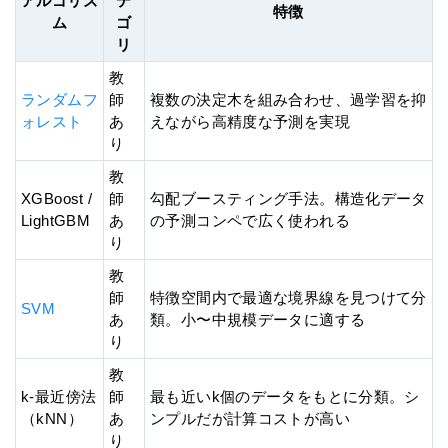
アルゴリズ
テ
特徴
ム
ゴ
リ
教
ランダムフ
師
複数の決定木を組み合わせ、過学習を抑
ォレスト
あ
えながら高精度な予測を実現
り
教
XGBoost /
師
勾配ブースティング手法。構造化データ
LightGBM
あ
の予測コンペで広く使われる
り
教
師
特徴空間内で最適な境界線を見つけて分
SVM
あ
類。小〜中規模データに適する
り
教
k-最近傍法
師
最も近いk個のデータをもとに分類。シ
（kNN）
あ
ンプルだが計算コストが高い
り