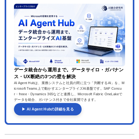
データ統合から運用まで。データサイロ・ガバナン
ス・UX断絶の3つの壁を解決
AI Agent Hubは、業務システムと社員の間に立つ「判断するAI」を、M
icrosoft Teams上で動かすエンタープライズAI基盤です。SAP Concu
r・freee・Dynamics 365などと連携し、Microsoft Fabric OneLakeで
データを統合、ガバナンス付きで全社展開できます。
▶ AI Agent Hubの詳細を見る