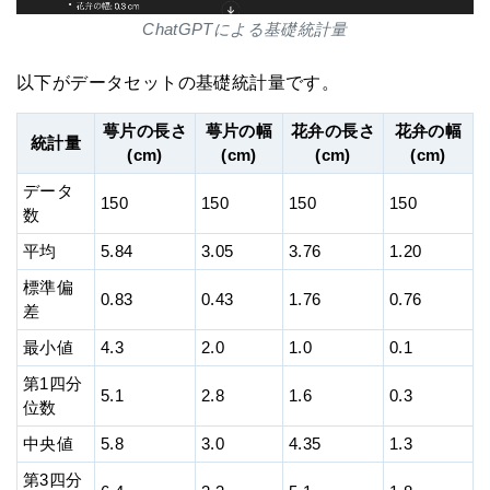
ChatGPTによる基礎統計量
以下がデータセットの基礎統計量です。
萼片の長さ
萼片の幅
花弁の長さ
花弁の幅
統計量
(cm)
(cm)
(cm)
(cm)
データ
150
150
150
150
数
平均
5.84
3.05
3.76
1.20
標準偏
0.83
0.43
1.76
0.76
差
最小値
4.3
2.0
1.0
0.1
第1四分
5.1
2.8
1.6
0.3
位数
中央値
5.8
3.0
4.35
1.3
第3四分