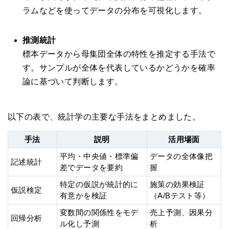
ラムなどを使ってデータの分布を可視化します。
推測統計
標本データから母集団全体の特性を推定する手法で
す。サンプルが全体を代表しているかどうかを確率
論に基づいて判断します。
以下の表で、統計学の主要な手法をまとめました。
手法
説明
活用場面
平均・中央値・標準偏
データの全体像把
記述統計
差でデータを要約
握
特定の仮説が統計的に
施策の効果検証
仮説検定
有意かを検証
（A/Bテスト等）
変数間の関係性をモデ
売上予測、因果分
回帰分析
ル化し予測
析