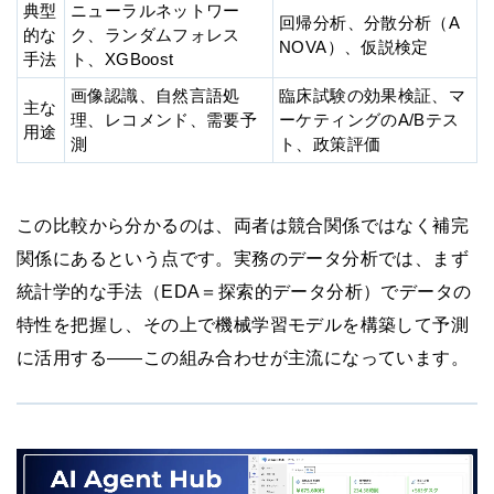
典型
ニューラルネットワー
回帰分析、分散分析（A
的な
ク、ランダムフォレス
NOVA）、仮説検定
手法
ト、XGBoost
画像認識、自然言語処
臨床試験の効果検証、マ
主な
理、レコメンド、需要予
ーケティングのA/Bテス
用途
測
ト、政策評価
この比較から分かるのは、両者は競合関係ではなく補完
関係にあるという点です。実務のデータ分析では、まず
統計学的な手法（EDA＝探索的データ分析）でデータの
特性を把握し、その上で機械学習モデルを構築して予測
に活用する——この組み合わせが主流になっています。