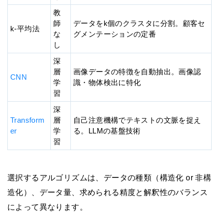
教
師
データをk個のクラスタに分割。顧客セ
k-平均法
な
グメンテーションの定番
し
深
層
画像データの特徴を自動抽出。画像認
CNN
学
識・物体検出に特化
習
深
Transform
層
自己注意機構でテキストの文脈を捉え
er
学
る。LLMの基盤技術
習
選択するアルゴリズムは、データの種類（構造化 or 非構
造化）、データ量、求められる精度と解釈性のバランス
によって異なります。