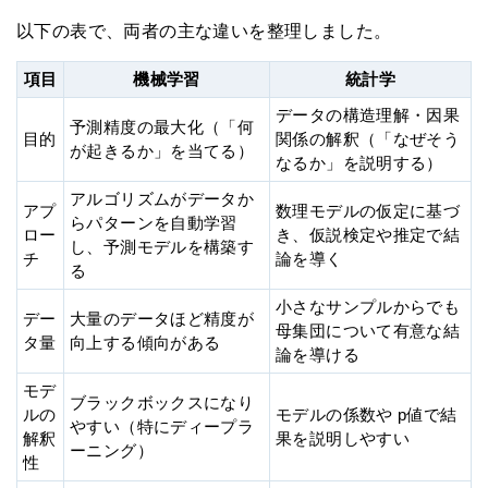
以下の表で、両者の主な違いを整理しました。
項目
機械学習
統計学
データの構造理解・因果
予測精度の最大化（「何
目的
関係の解釈（「なぜそう
が起きるか」を当てる）
なるか」を説明する）
アルゴリズムがデータか
アプ
数理モデルの仮定に基づ
らパターンを自動学習
ロー
き、仮説検定や推定で結
し、予測モデルを構築す
チ
論を導く
る
小さなサンプルからでも
デー
大量のデータほど精度が
母集団について有意な結
タ量
向上する傾向がある
論を導ける
モデ
ブラックボックスになり
ルの
モデルの係数や p値で結
やすい（特にディープラ
解釈
果を説明しやすい
ーニング）
性