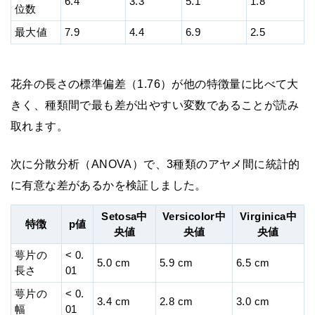
6.4
3.3
5.1
1.8
位数
最大値
7.9
4.4
6.9
2.5
花弁の長さの標準偏差（1.76）が他の特徴量に比べて大
きく、種類間で最も差が出やすい変数であることが読み
取れます。
次に分散分析（ANOVA）で、3種類のアヤメ間に統計的
に有意な差があるかを検証しました。
Setosa中
Versicolor中
Virginica中
特徴
p値
央値
央値
央値
萼片の
< 0.
5.0 cm
5.9 cm
6.5 cm
長さ
01
萼片の
< 0.
3.4 cm
2.8 cm
3.0 cm
幅
01