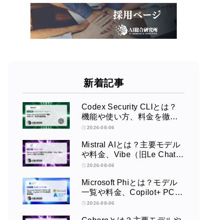
新着記事
Codex Security CLIとは？
機能や使い方、料金を徹底
解説
2026-08-06
Mistral AIとは？主要モデル
や料金、Vibe（旧Le Chat）
の使い方を解説
2026-08-06
Microsoft Phiとは？モデル
一覧や料金、Copilot+ PCで
の活用を徹底解説
2026-08-06