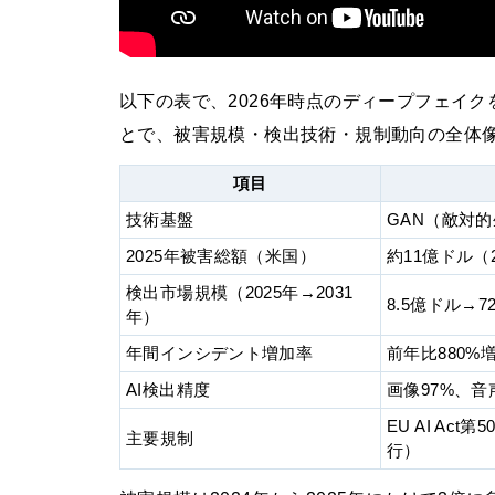
以下の表で、2026年時点のディープフェイ
とで、被害規模・検出技術・規制動向の全体
項目
技術基盤
GAN（敵対
2025年被害総額（米国）
約11億ドル（
検出市場規模（2025年→2031
8.5億ドル→72
年）
年間インシデント増加率
前年比880%増
AI検出精度
画像97%、音
EU AI Act
主要規制
行）