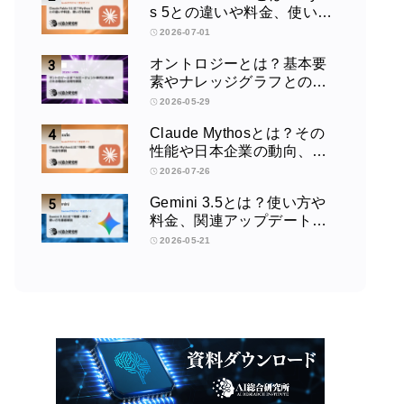
s 5との違いや料金、使い方
を解説
2026-07-01
オントロジーとは？基本要
素やナレッジグラフとの違
い、活用例をわかりやすく
2026-05-29
解説
Claude Mythosとは？その
性能や日本企業の動向、使
い方を解説
2026-07-26
Gemini 3.5とは？使い方や
料金、関連アップデートを
徹底解説！
2026-05-21