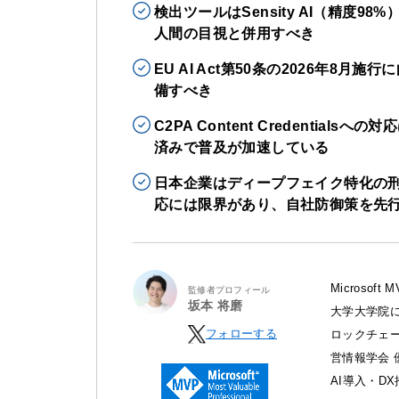
検出ツールはSensity AI（精度
人間の目視と併用すべき
EU AI Act第50条の2026年8
備すべき
C2PA Content Credential
済みで普及が加速している
日本企業はディープフェイク特化の
応には限界があり、自社防御策を先
Microso
監修者プロフィール
坂本 将磨
大学大学院に
フォローする
ロックチェ
営情報学会 
AI導入・D