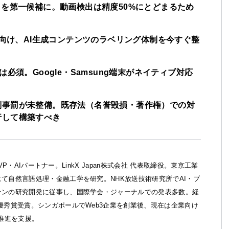
98%）を第一候補に。動画検出は精度50%にとどまるため
月施行に向け、AI生成コンテンツのラベリング体制を今すぐ整
sへの対応は必須。Google・Samsung端末がネイティブ対応
刑事罰が未整備。既存法（名誉毀損・著作権）での対
行して構築すべき
ft MVP・AIパートナー。LinkX Japan株式会社 代表取締役。東京工業
て自然言語処理・金融工学を研究。NHK放送技術研究所でAI・ブ
ーンの研究開発に従事し、国際学会・ジャーナルでの発表多数。経
優秀賞受賞。シンガポールでWeb3企業を創業後、現在は企業向け
X推進を支援。