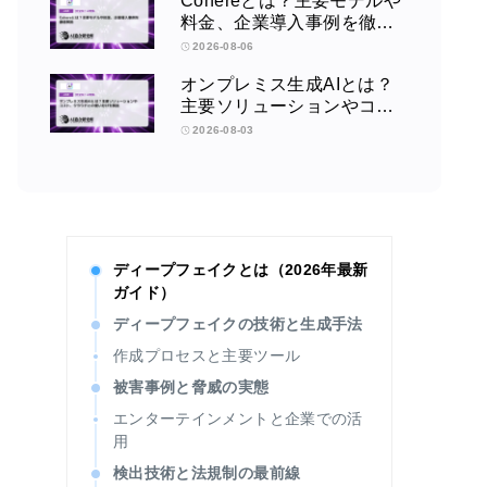
Cohereとは？主要モデルや
料金、企業導入事例を徹底
解説
2026-08-06
オンプレミス生成AIとは？
主要ソリューションやコス
ト、クラウドとの使い分け
2026-08-03
を解説
ディープフェイクとは（2026年最新
ガイド）
ディープフェイクの技術と生成手法
作成プロセスと主要ツール
被害事例と脅威の実態
エンターテインメントと企業での活
用
検出技術と法規制の最前線