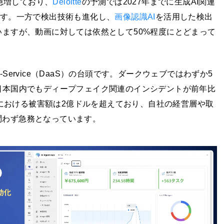
に急増しており、
Deloitte
の予測では2027年までに生成AI関連
ます。一方で検出技術も進化し、
画像認識AI
を活用した検出
いますが、動画に対しては依然として50%程度にとどまって
a-Service（DaaS）の台頭です。ダークウェブではわずか5
日本国内でもディープフェイク関連のインシデントが前年比
北米における被害額は2億ドルを超えており、自社の経営層や取
問わず急務となっています。