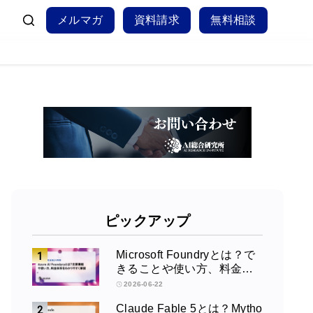
メルマガ
資料請求
無料相談
ピックアップ
Microsoft Foundryとは？で
きることや使い方、料金を
徹底解説！
2026-06-22
Claude Fable 5とは？Mytho