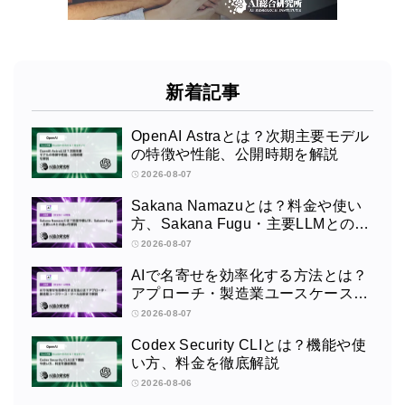
新着記事
OpenAI Astraとは？次期主要モデル
の特徴や性能、公開時期を解説
2026-08-07
Sakana Namazuとは？料金や使い
方、Sakana Fugu・主要LLMとの違
いを解説
2026-08-07
AIで名寄せを効率化する方法とは？
アプローチ・製造業ユースケース・
ツール比較まで解説
2026-08-07
Codex Security CLIとは？機能や使
い方、料金を徹底解説
2026-08-06