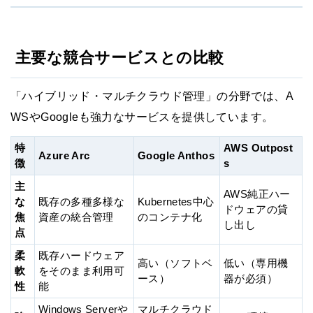
主要な競合サービスとの比較
「ハイブリッド・マルチクラウド管理」の分野では、A
WSやGoogleも強力なサービスを提供しています。
特
AWS Outpost
Azure Arc
Google Anthos
徴
s
主
AWS純正ハー
な
既存の多種多様な
Kubernetes中心
ドウェアの貸
焦
資産の統合管理
のコンテナ化
し出し
点
柔
既存ハードウェア
高い（ソフトベ
低い（専用機
軟
をそのまま利用可
ース）
器が必須）
性
能
Windows Serverや
マルチクラウド