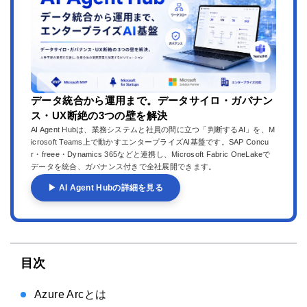
データ統合から運用まで。データサイロ・ガバナン
ス・UX断絶の3つの壁を解決
AI Agent Hubは、業務システムと社員の間に立つ「判断するAI」を、M
icrosoft Teams上で動かすエンタープライズAI基盤です。SAP Concu
r・freee・Dynamics 365などと連携し、Microsoft Fabric OneLakeで
データを統合、ガバナンス付きで全社展開できます。
▶ AI Agent Hubの詳細を見る
目次
Azure Arcとは