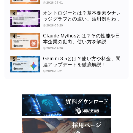
2026-07-01
オントロジーとは？基本要素やナレ
ッジグラフとの違い、活用例をわか
りやすく解説
2026-05-29
Claude Mythosとは？その性能や日
本企業の動向、使い方を解説
2026-07-26
Gemini 3.5とは？使い方や料金、関
連アップデートを徹底解説！
2026-05-21