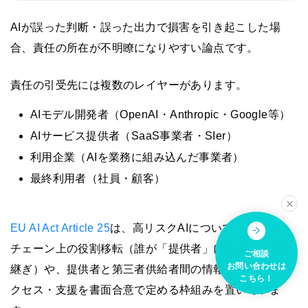
AIが誤った判断・誤った出力で損害を引き起こした場
合、責任の所在が不明瞭になりやすい論点です。
責任の引受先には複数のレイヤーがあります。
AIモデル開発者（OpenAI・Anthropic・Google等）
AIサービス提供者（SaaS事業者・SIer）
利用企業（AIを業務に組み込んだ事業者）
最終利用者（社員・顧客）
EU AI Act Article 25
は、高リスクAIについて、バリュー
チェーン上の役割移転（誰が「提供者」になるかの引き
ご相談
お問い合わせは
継ぎ）や、提供者と第三者供給者間の情報提供・技術ア
こちら！
クセス・支援を書面合意で定める枠組みを置いていま