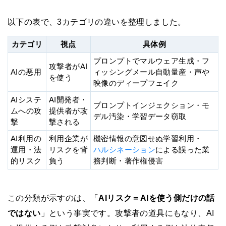
以下の表で、3カテゴリの違いを整理しました。
カテゴリ
視点
具体例
プロンプトでマルウェア生成・フ
攻撃者がAI
AIの悪用
ィッシングメール自動量産・声や
を使う
映像のディープフェイク
AIシステ
AI開発者・
プロンプトインジェクション・モ
ムへの攻
提供者が攻
デル汚染・学習データ窃取
撃
撃される
AI利用の
利用企業が
機密情報の意図せぬ学習利用・
運用・法
リスクを背
ハルシネーション
による誤った業
的リスク
負う
務判断・著作権侵害
この分類が示すのは、「
AIリスク＝AIを使う側だけの話
ではない
」という事実です。攻撃者の道具にもなり、AI