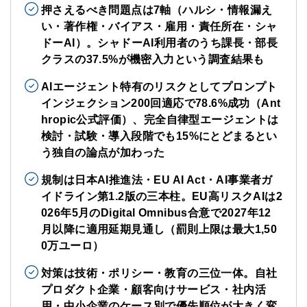
押さえるべき問題点は7軸（ハルシ・情報漏え
い・著作権・バイアス・雇用・責任所在・シャ
ドーAI）。シャドーAI利用者のうち課長・部長
クラスの37.5%が機密入力という調査結果も
AIエージェント特有のリスクとしてプロンプト
インジェクション200回適応で78.6%成功（Ant
hropic公式評価）、完全自律型エージェントは
検討・試験・導入段階でも15%にとどまるとい
う独自の論点が加わった
規制は日本AI推進法・EU AI Act・AI事業者ガ
イドライン第1.2版の三本柱。EU高リスクAIは2
026年5月のDigital Omnibus合意で2027年12
月以降に適用延期見通し（罰則上限は最大1,50
0万ユーロ）
対策は技術・ポリシー・教育の三位一体。自社
プロダクト企業・顧客向けサービス・社内活
用・中小企業のケース別で優先順位が大きく変