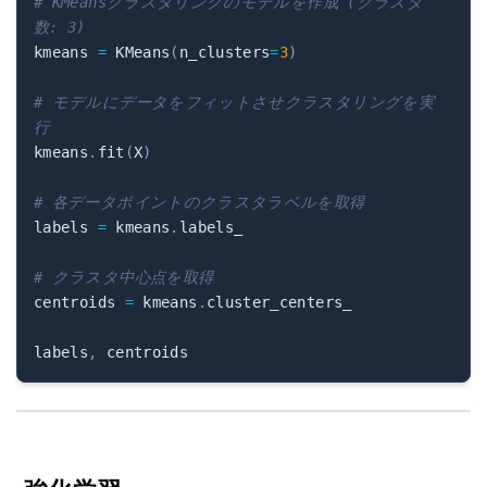
# KMeansクラスタリングのモデルを作成 (クラスタ
数: 3)
kmeans 
=
 KMeans
(
n_clusters
=
3
)
# モデルにデータをフィットさせクラスタリングを実
行
kmeans
.
fit
(
X
)
# 各データポイントのクラスタラベルを取得
labels 
=
 kmeans
.
labels_

# クラスタ中心点を取得
centroids 
=
 kmeans
.
cluster_centers_

labels
,