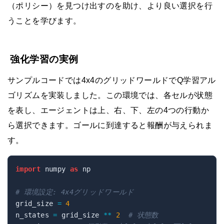
（ポリシー）を見つけ出すのを助け、より良い選択を行
うことを学びます。
強化学習の実例
サンプルコードでは4x4のグリッドワールドでQ学習アル
ゴリズムを実装しました。この環境では、各セルが状態
を表し、エージェントは上、右、下、左の4つの行動か
ら選択できます。ゴールに到達すると報酬が与えられま
す。
import
 numpy 
as
 np

# 環境設定: 4x4グリッドワールド
grid_size 
=
4
n_states 
=
 grid_size 
**
2
# 状態数