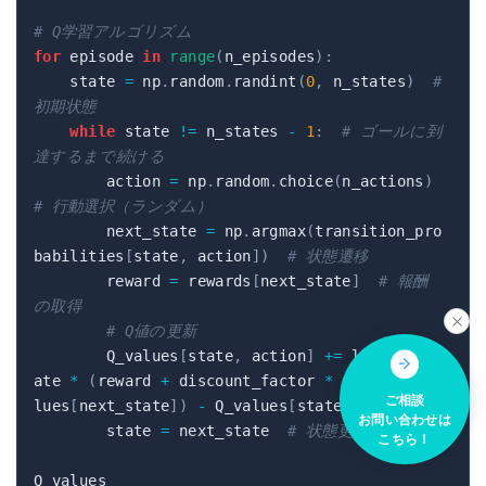
# Q学習アルゴリズム
for
 episode 
in
range
(
n_episodes
)
:
    state 
=
 np
.
random
.
randint
(
0
,
 n_states
)
# 
初期状態
while
 state 
!=
 n_states 
-
1
:
# ゴールに到
達するまで続ける
        action 
=
 np
.
random
.
choice
(
n_actions
)
# 行動選択（ランダム）
        next_state 
=
 np
.
argmax
(
transition_pro
babilities
[
state
,
 action
]
)
# 状態遷移
        reward 
=
 rewards
[
next_state
]
# 報酬
の取得
# Q値の更新
        Q_values
[
state
,
 action
]
+=
 learning_r
ate 
*
(
reward 
+
 discount_factor 
*
 np
.
max
(
Q_va
ご相談
lues
[
next_state
]
)
-
 Q_values
[
state
,
 action
]
)
お問い合わせは
        state 
=
 next_state  
# 状態更新
こちら！