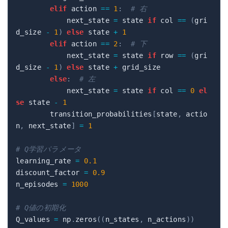
elif
 action 
==
1
:
# 右
            next_state 
=
 state 
if
 col 
==
(
gri
d_size 
-
1
)
else
 state 
+
1
elif
 action 
==
2
:
# 下
            next_state 
=
 state 
if
 row 
==
(
gri
d_size 
-
1
)
else
 state 
+
 grid_size

else
:
# 左
            next_state 
=
 state 
if
 col 
==
0
el
se
 state 
-
1
        transition_probabilities
[
state
,
 actio
n
,
 next_state
]
=
1
# Q学習パラメータ
learning_rate 
=
0.1
discount_factor 
=
0.9
n_episodes 
=
1000
# Q値の初期化
Q_values 
=
 np
.
zeros
(
(
n_states
,
 n_actions
)
)