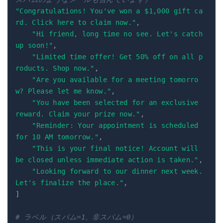
"Congratulations! You've won a $1,000 gift ca
rd. Click here to claim now."
,
"Hi friend, long time no see. Let's catch 
up soon!"
,
"Limited time offer! Get 50% off on all p
roducts. Shop now."
,
"Are you available for a meeting tomorro
w? Please let me know."
,
"You have been selected for an exclusive 
reward. Claim your prize now."
,
"Reminder: Your appointment is scheduled 
for 10 AM tomorrow."
,
"This is your final notice! Account will 
be closed unless immediate action is taken."
,
"Looking forward to our dinner next week. 
Let's finalize the place."
,
]
# ラベル（スパム=1、非スパム=0）