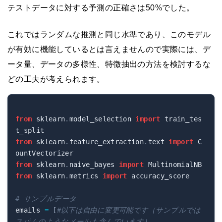
テストデータに対する予測の正確さは50%でした。
これではランダムな推測と同じ水準であり、このモデル
が有効に機能しているとは言えませんので実際には、デ
ータ量、データの多様性、特徴抽出の方法を検討するな
どの工夫が考えられます。
from
 sklearn
.
model_selection 
import
 train_tes
from
 sklearn
.
feature_extraction
.
text 
import
 C
from
 sklearn
.
naive_bayes 
import
from
 sklearn
.
metrics 
import
 accuracy_score

# サンプルデータ
emails 
=
[
#以下は自由に変更可能です（サンプルでは
スパムのようなメールも含んでいます）