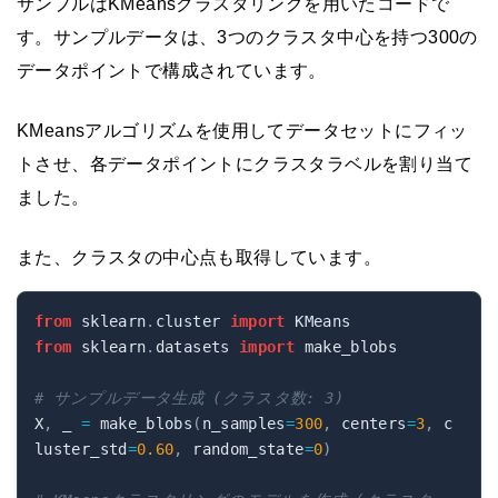
サンプルはKMeansクラスタリングを用いたコードで
す。サンプルデータは、3つのクラスタ中心を持つ300の
データポイントで構成されています。
KMeansアルゴリズムを使用してデータセットにフィッ
トさせ、各データポイントにクラスタラベルを割り当て
ました。
また、クラスタの中心点も取得しています。
from
 sklearn
.
cluster 
import
from
 sklearn
.
datasets 
import
 make_blobs

# サンプルデータ生成 (クラスタ数: 3)
X
,
 _ 
=
 make_blobs
(
n_samples
=
300
,
 centers
=
3
,
 c
luster_std
=
0.60
,
 random_state
=
0
)