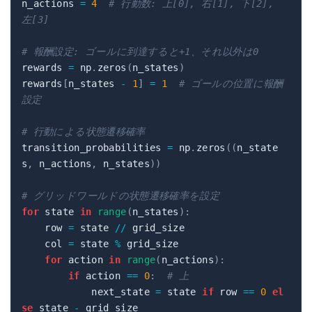
n_actions 
=
4
# 行動数: 上[0], 右[1], 下[2], 
左[3]
# 報酬設定: ゴールに到達すると+1、それ以外は0
rewards 
=
 np
.
zeros
(
n_states
)
rewards
[
n_states 
-
1
]
=
1
# ゴールの位置に報酬
設定
# 行動による状態遷移確率
transition_probabilities 
=
 np
.
zeros
(
(
n_state
s
,
 n_actions
,
 n_states
)
)
# グリッドワールドの状態遷移確率を設定
for
 state 
in
range
(
n_states
)
:
    row 
=
 state 
//
 grid_size

    col 
=
 state 
%
 grid_size

for
 action 
in
range
(
n_actions
)
:
if
 action 
==
0
:
# 上
            next_state 
=
 state 
if
 row 
==
0
el
se
 state 
-
 grid_size
