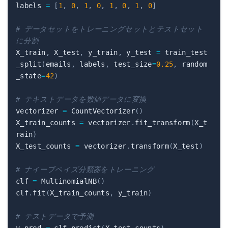
labels 
=
[
1
,
0
,
1
,
0
,
1
,
0
,
1
,
0
]
# データセットをトレーニングセットとテストセット
に分割
X_train
,
 X_test
,
 y_train
,
 y_test 
=
 train_test
_split
(
emails
,
 labels
,
 test_size
=
0.25
,
 random
_state
=
42
)
# テキストデータを数値データに変換
vectorizer 
=
 CountVectorizer
(
)
X_train_counts 
=
 vectorizer
.
fit_transform
(
X_t
rain
)
X_test_counts 
=
 vectorizer
.
transform
(
X_test
)
# ナイーブベイズ分類器をトレーニング
clf 
=
 MultinomialNB
(
)
clf
.
fit
(
X_train_counts
,
 y_train
)
# テストデータで予測
y_pred 
=
 clf
.
predict
(
X_test_counts
)