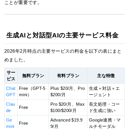
ことが重要です。
生成AIと対話型AIの主要サービス料金
2026年2月時点の主要サービスの料金を以下の表にまと
めました。
サー
無料プラン
有料プラン
主な特徴
ビス
Chat
Free（GPT-5
Plus $20/月、Pro
生成＋対話＋エ
GPT
mini）
$200/月
ージェント
Clau
Pro $20/月、Max
長文処理・コー
Free
de
$100/$200/月
ド生成に強い
Ge
Advanced $19.9
Google連携・マ
Free
mini
9/月
ルチモーダル