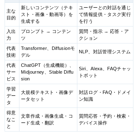
新しいコンテンツ（テキ
ユーザーとの対話を通じ
主な
スト・画像・動画等）を
て情報提供・タスク実行
目的
生成する
を行う
入出
プロンプト → コンテン
質問・指示 → 応答・ア
力
ツ
クション
代表
Transformer、Diffusionモ
NLP、対話管理システム
技術
デル
代表
ChatGPT（生成機能）、
Siri、Alexa、FAQチャッ
サー
Midjourney、Stable Diffu
トボット
ビス
sion
学習
大規模テキスト・画像デ
対話ログ・FAQ・ドメイ
デー
ータセット
ン知識
タ
得意
文章作成・画像生成・コ
質問応答・予約・検索・
なこ
ード生成・翻訳
デバイス操作
と