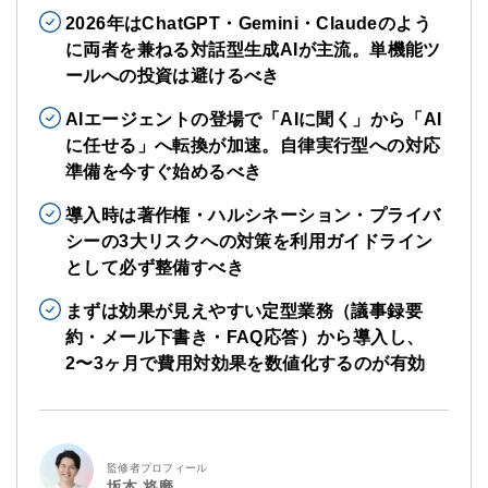
2026年はChatGPT・Gemini・Claudeのよう
に両者を兼ねる対話型生成AIが主流。単機能ツ
ールへの投資は避けるべき
AIエージェントの登場で「AIに聞く」から「AI
に任せる」へ転換が加速。自律実行型への対応
準備を今すぐ始めるべき
導入時は著作権・ハルシネーション・プライバ
シーの3大リスクへの対策を利用ガイドライン
として必ず整備すべき
まずは効果が見えやすい定型業務（議事録要
約・メール下書き・FAQ応答）から導入し、
2〜3ヶ月で費用対効果を数値化するのが有効
監修者プロフィール
坂本 将磨