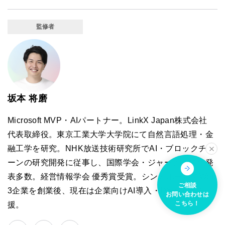
監修者
坂本 将磨
Microsoft MVP・AIパートナー。LinkX Japan株式会社
代表取締役。東京工業大学大学院にて自然言語処理・金
融工学を研究。NHK放送技術研究所でAI・ブロックチェ
ーンの研究開発に従事し、国際学会・ジャーナルでの発
表多数。経営情報学会 優秀賞受賞。シンガポールでWeb
ご相談
3企業を創業後、現在は企業向けAI導入・DX推進を支
お問い合わせは
こちら！
援。