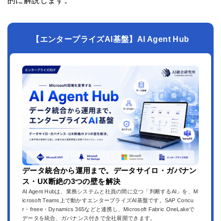
的に解説します。
【エンタープライズAI基盤】AI Agent Hub
データ統合から運用まで。データサイロ・ガバナン
ス・UX断絶の3つの壁を解決
AI Agent Hubは、業務システムと社員の間に立つ「判断するAI」を、M
icrosoft Teams上で動かすエンタープライズAI基盤です。SAP Concu
r・freee・Dynamics 365などと連携し、Microsoft Fabric OneLakeで
データを統合、ガバナンス付きで全社展開できます。