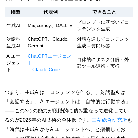
段階
代表例
できること
プロンプトに基づいてコ
生成AI
Midjourney、DALL-E
ンテンツを生成
対話型
ChatGPT、Claude、
対話を通じてコンテンツ
生成AI
Gemini
生成＋質問応答
AIエー
ChatGPTエージェン
自律的にタスク分解・外
ジェン
ト
部ツール連携・実行
ト
、
Claude Code
つまり、生成AIは「コンテンツを作る」、対話型AIは
「会話する」、AIエージェントは「自律的に行動する」
——この3つの能力が段階的に積み重なって進化してい
るのが2026年のAI技術の全体像です。
三菱総合研究所
も
「時代は生成AIからAIエージェントへ」と指摘してお